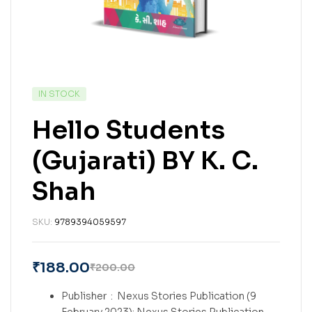
IN STOCK
Hello Students
(Gujarati) BY K. C.
Shah
SKU:
9789394059597
₹
188.00
₹
200.00
Publisher ‏ : ‎
Nexus Stories Publication (9
February 2023); Nexus Stories Publication