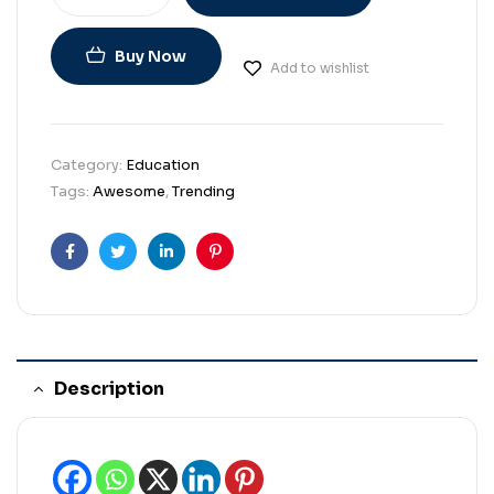
Buy Now
Add to wishlist
Category:
Education
Tags:
Awesome
,
Trending
Facebook
Twitter
Linkedin
Pinterest
Description