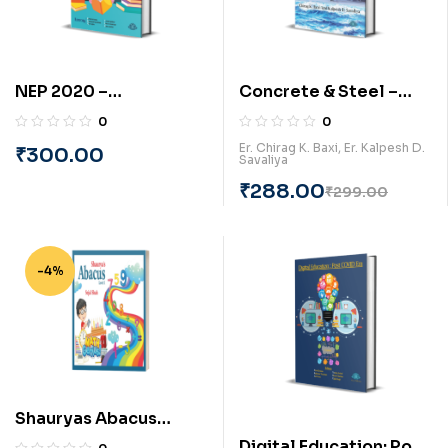
NEP 2020 –
Concrete & Steel –
Reformation of Indian
Engineering for Care
0
0
Education System
and Cure (English) BY
Er. Chirag K. Baxi
,
Er. Kalpesh D.
₹
300.00
Savaliya
(English) By PRAYASU
Chirag K. Baxi and
Kalpesh D. Savaliya
₹
288.00
₹
299.00
-4%
Shauryas Abacus
Level-1 (English) BY
Digital Education: Post