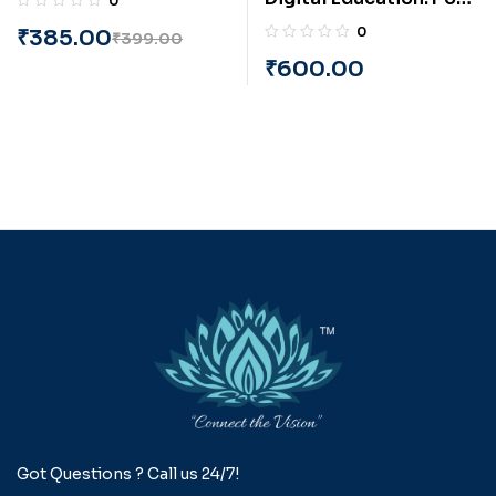
0
Sejal Shah
COVID Era (English) By
0
₹
385.00
₹
399.00
PRAYASU
₹
600.00
Got Questions ? Call us 24/7!