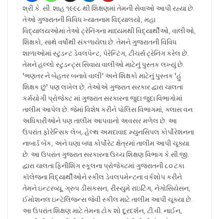
શ્રી કે. સી. શાહ ૧૯૯૮ થી શિક્ષણમાં તેમની સેવાઓ આપી રહ્યા છે.
તેઓ ગુજરાતની વિવિધ ખ્યાતનામ વિદ્યાલયો, મહા
વિદ્યાલયઓમાં તેઓ ટ્રેનિંગના માધ્યમથી વિદ્યાર્થીઓ, વાલીઓ,
શિક્ષકો, સાથે વર્ષોથી સંકળાયેલા છે. તેમને ગુજરાતની વિવિધ
શાળાઓમાં સ્ટુડન્ટ ડેવલપેન્ટ, પેરેન્ટિંગ, ટીચર્સ ટ્રેનિંગ કરેલ છે.
તેમને હલ્લો સ્ટુડન્ટ્સ સિવાય વાલીઓ માટેનું પુસ્તક લખ્યું છે.
‘ભણતર ને બેહતર બનાવે વાલી’ અને શિક્ષકો માટેનું પુસ્તક ‘હું
શિક્ષક છું’ પણ લખેલ છે. તેઓએ ગુજરાત સરકાર દ્વારા ચાલતા
કર્મયોગી પ્રોજેક્ટ માં ગુજરાત સરકારના જુદા જુદા વિભાગોમાં
તાલીમ આપેલ છે. જેમાં વિશેષ કરીને પોલિસ વિભાગમાં, ક્લાસ વન
અધિકારીઓને પણ તાલીમ આપવાનો અવસર મળેલ છે. આ
ઉપરાંત ફોરેન્સિક લેબ, હેલ્થ અમદાવાદ મ્યુનસિપલ કોર્પોરેશનના
નાબાર્ડ બેંક, અને ઘણા બધા કોર્પોરેટ ક્ષેત્રમાં તાલીમ આપી ચૂક્યા
છે. આ ઉપરાંત ગુજરાત સરકારના ઉચ્ચ શિક્ષણ વિભાગ કે.સી.જી.
દ્વારા ચાલતા ફિનીશિંગ સ્કૂલના પ્રોજેક્ટમાં ગુજરાતની ૮૦ ટકા
કૉલેજના વિદ્યાર્થીઓને સ્કીલ ડેવલપમેન્ટના વર્કશોપ કરીને
તેમને ઇન્ટરવ્યૂ, ગ્રુપ ડીસકસન, રીસ્યુમે રાઇટિંગ, નેગોસિયેસન,
ઈમોશનલ ઇન્ટેલિજન્સ જેવી સ્કીલ માટે તાલીમ આપી ચૂક્યા છે.
આ ઉપરાંત શિક્ષણ માટે તેમના ટોક શો દૂરદર્શન, ટી.વી. નાઈન,