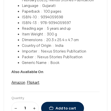
Language ‏ : ‎
Gujarati
Paperback ‏ : ‎
100 pages
ISBN-10 ‏ : ‎
9394059598
ISBN-13 ‏ : ‎
978-9394059597
Reading age ‏ : ‎
5 years and up
Item Weight ‏ : ‎
300 g
Dimensions ‏ : ‎
20.3 x 25.4 x 4.7 cm
Country of Origin ‏ : ‎
India
Importer ‏ : ‎
Nexus Stories Publication
Packer ‏ : ‎
Nexus Stories Publication
Generic Name ‏ : ‎
Book
Also Available On
Amazon
Flipkart
Quantity
Add to cart