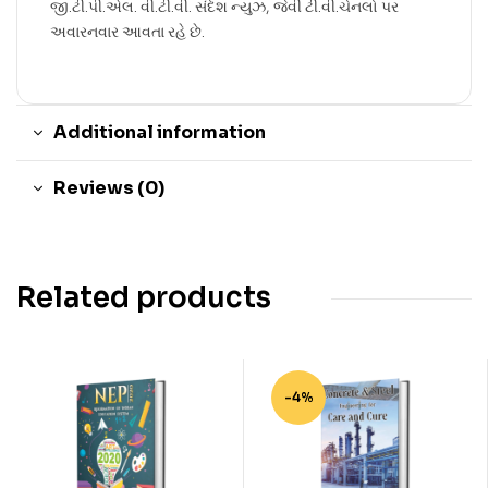
જી.ટી.પી.એલ. વી.ટી.વી. સંદેશ ન્યુઝ, જેવી ટી.વી.ચેનલો પર
અવારનવાર આવતા રહે છે.
Additional information
Reviews (0)
Related products
-4%