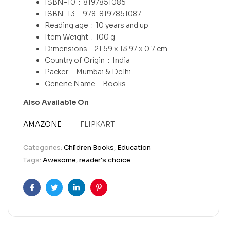
ISBN-10 ‏ : ‎
8197851085
ISBN-13 ‏ : ‎
978-8197851087
Reading age ‏ : ‎
10 years and up
Item Weight ‏ : ‎
100 g
Dimensions ‏ : ‎
21.59 x 13.97 x 0.7 cm
Country of Origin ‏ : ‎
India
Packer ‏ : ‎
Mumbai & Delhi
Generic Name ‏ : ‎
Books
Also Available On
AMAZONE
FLIPKART
Categories:
Children Books
,
Education
Tags:
Awesome
,
reader's choice
Facebook
Twitter
Linkedin
Pinterest