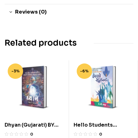
Reviews (0)
Related products
-3%
-6%
Dhyan (Gujarati) BY
Hello Students
Sanket Raval (Kishan
(Gujarati) BY K. C. Shah
0
0