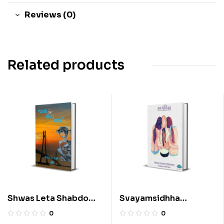
Reviews (0)
Related products
Shwas Leta Shabdo
Svayamsidhha
(Gujarati) By Chirag
(Gujarati) By Sarla
0
0
Baxi
Sutaria and Minaxi