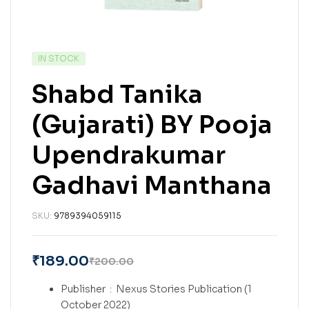
IN STOCK
Shabd Tanika
(Gujarati) BY Pooja
Upendrakumar
Gadhavi Manthana
SKU:
9789394059115
₹
189.00
₹
200.00
Publisher ‏ : ‎
Nexus Stories Publication (1
October 2022)