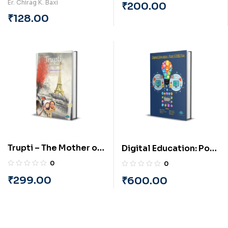
Er. Chirag K. Baxi
₹
200.00
Vakharia
₹
128.00
Trupti – The Mother of
Digital Education: Post
Engineers (English) By
COVID Era (English) By
0
0
Astro. Siddharth
PRAYASU
₹
299.00
₹
600.00
Ghanshyam Joshi