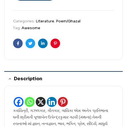
Categories:
Literature
,
Poem/Ghazal
Tag:
Awesome
Facebook
Twitter
Linkedin
Pinterest
Description
કવયિત્રી, ગઝલકાર, ગીતકાર, ગાયિકા એમ અનેક પ્રતિભાના
ધની શ્રીમતી પૂજાબેન ઉપેન્દ્રકુમાર ગઢવી (મંથના).તેમની
રચનાઓ માં જ્ઞાન, તત્વજ્ઞાન, ભાવ, ભક્તિ, પ્રેમ, સૌંદર્ય, માધુર્ય