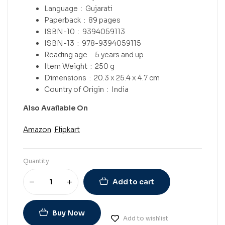
Language ‏ : ‎
Gujarati
Paperback ‏ : ‎
89 pages
ISBN-10 ‏ : ‎
9394059113
ISBN-13 ‏ : ‎
978-9394059115
Reading age ‏ : ‎
5 years and up
Item Weight ‏ : ‎
250 g
Dimensions ‏ : ‎
20.3 x 25.4 x 4.7 cm
Country of Origin ‏ : ‎
India
Also Available On
Amazon
Flipkart
Quantity
Add to cart
Buy Now
Add to wishlist