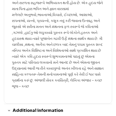
અને સરળતા સહજરૂપે અભિવ્યક્ત થતી હોય છે. એક હૃદય જેને
માતા પિતા દ્વારા ભક્તિ અને જ્ઞાન વારસામાં
મળેલછે.અનુભવો,ભાવનાઓ,વિચારો, ઈચ્છાઓ, આશાઓ,
સપનાઓ, યત્નો, પ્રયત્નો, કશુક નવું કરી જવાના ઉત્સાહ અને
જુસ્સો એ સર્વેના મનન અને મંથનના ફળ સ્વરૂપે જે કવિતાઓ
,ગઝલો ,હાઈકુઓ લઘુકાવ્યો પુસ્તક રૂપે લોકોને હસ્તક અને
હૃદયસ્થ થાય ત્યારે પૂજાબેન ગઢવી ઉર્ફે મંથના સાર્થક થાય છે. ગૌ
ચાલીસા ,મંથના, અનૈકા અને છલક બાદ તેમનું પંચમ પુસ્તક શબ્દ
તનિકા અનેક વિશિષ્ટતા અને વિશેષતાઓ સાથે પ્રકાશિત થાય છે
ત્યારે એક કવિ હૃદય સ્વરૂપે શુભકામનાઓ પાઠવું છું એમના
પુસ્તક માટે પરિચય લખવાનો મને આનંદ છે અને એમના જીવન
ઉદ્યાનમાં આવી જ રીતે કાવ્યપુષ્પો અનંત ખીલતા રહે અને સાક્ષાત
સાહિત્ય કલ્પતરૂ તેમની મનોકામનાઓ પૂર્ણ કરે તેવી ઈશ્વર પાસે
પ્રાર્થના કરું છું. અંજલી સેવક કવયિત્રી, લેખિકા અંજાર – કચ્છ
ભૂજ – કચ્છ
Additional information