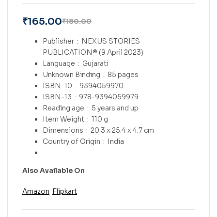
₹
165.00
₹
180.00
Publisher ‏ : ‎
NEXUS STORIES
PUBLICATION® (9 April 2023)
Language ‏ : ‎
Gujarati
Unknown Binding ‏ : ‎
85 pages
ISBN-10 ‏ : ‎
9394059970
ISBN-13 ‏ : ‎
978-9394059979
Reading age ‏ : ‎
5 years and up
Item Weight ‏ : ‎
110 g
Dimensions ‏ : ‎
20.3 x 25.4 x 4.7 cm
Country of Origin ‏ : ‎
India
Also Available On
Amazon
Flipkart