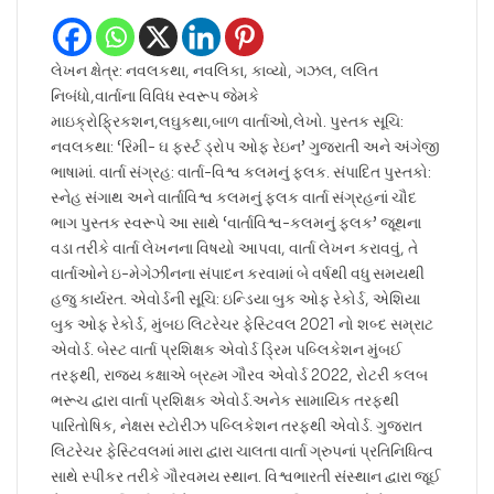
લેખન ક્ષેત્ર: નવલકથા, નવલિકા, કાવ્યો, ગઝલ, લલિત
નિબંધો,વાર્તાના વિવિધ સ્વરૂપ જેમકે
માઇક્રોફ્રિકશન,લઘુકથા,બાળ વાર્તાઓ,લેખો. પુસ્તક સૂચિ:
નવલકથા: ‘રિમી- ઘ ફર્સ્ટ ડ્રોપ ઓફ રેઇન’ ગુજરાતી અને અંગેજી
ભાષામાં. વાર્તા સંગ્રહ: વાર્તા-વિશ્વ કલમનું ફલક. સંપાદિત પુસ્તકો:
સ્નેહ સંગાથ અને વાર્તાવિશ્વ કલમનું ફલક વાર્તા સંગ્રહનાં ચૌદ
ભાગ પુસ્તક સ્વરૂપે આ સાથે ‘વાર્તાવિશ્વ-કલમનું ફલક’ જૂથના
વડા તરીકે વાર્તા લેખનના વિષયો આપવા, વાર્તા લેખન કરાવવું, તે
વાર્તાઓને ઇ-મેગેઝીનના સંપાદન કરવામાં બે વર્ષથી વધુ સમયથી
હજુ કાર્યરત. એવોર્ડની સૂચિ: ઇન્ડિયા બુક ઓફ રેકોર્ડ, એશિયા
બુક ઓફ રેકોર્ડ, મુંબઇ લિટરેચર ફેસ્ટિવલ 2021 નો શબ્દ સમ્રાટ
એવોર્ડ. બેસ્ટ વાર્તા પ્રશિક્ષક એવોર્ડ ડ્રિમ પબ્લિકેશન મુંબઈ
તરફથી, રાજ્ય કક્ષાએ બ્રહ્મ ગૌરવ એવોર્ડ 2022, રોટરી કલબ
ભરૂચ દ્વારા વાર્તા પ્રશિક્ષક એવોર્ડ.અનેક સામાયિક તરફથી
પારિતોષિક, નેક્ષસ સ્ટોરીઝ પબ્લિકેશન તરફથી એવોર્ડ. ગુજરાત
લિટરેચર ફેસ્ટિવલમાં મારા દ્વારા ચાલતા વાર્તા ગ્રુપનાં પ્રતિનિધિત્વ
સાથે સ્પીકર તરીકે ગૌરવમય સ્થાન. વિશ્વભારતી સંસ્થાન દ્વારા જૂઈ