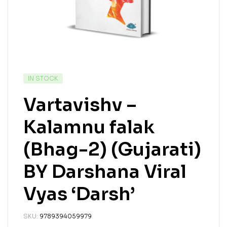
IN STOCK
Vartavishv –
Kalamnu falak
(Bhag-2) (Gujarati)
BY Darshana Viral
Vyas ‘Darsh’
SKU:
9789394059979