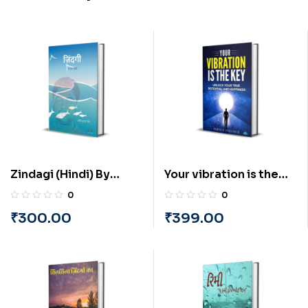
Zindagi (Hindi) By
Your vibration is the
Pradip Kumar ‘Deep’
key (English) By Parth
0
0
Vyas Ph.D.
₹
300.00
₹
399.00