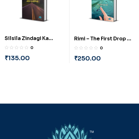
Silsila Zindagi Ka
Rimi – The First Drop of
(Hindi) By Jatin Ranolia
Rain (Gujarati) By
0
0
Darshana Viral Vyas
₹
135.00
₹
250.00
‘Darsh’