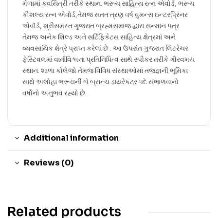
મેળામાં કવયિત્રી તરીકે સ્થાન. ભરૂચ સાહિત્ય રત્ન એવોર્ડ, ભરૂચ
કૌશલ્ય રત્ન એવોર્ડ,તેમજ સતત ત્રણ વર્ષ વુમન્સ ઇન્ટરપ્રિંનર
એવૉર્ડ, શ્રીસમસ્ત ગુજરાત બ્રહ્મસમાજ દ્વારા સન્માન પત્ર
તેમજ અનેક શિલ્ડ અને સર્ટિફિકેટસ સાહિત્ય ક્ષેત્રમાં અને
વ્યવસાયિક ક્ષેત્રે પ્રાપ્ત કરેલાં છે . આ ઉપરાંત ગુજરાત લિટરેચર
ફેસ્ટિવલમાં વાર્તાવિશ્વના પ્રતિનિધિત્વ સાથે સ્પીકર તરીકે ગૌરવમય
સ્થાન. શાળા કોલેજો તેમજ વિવિધ સંસ્થાઓમાં તજજ્ઞની ભૂમિકા
સાથે અલોહા ભરૂચની બે બ્રાન્ચ ડાયરેકટર પદે સંભાળવાનો
વર્ષોનો અનુભવ રહ્યો છે.
Additional information
Reviews (0)
Related products