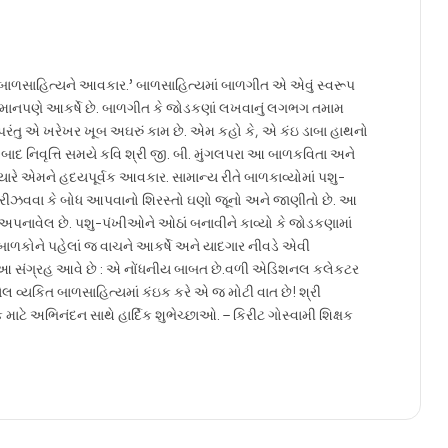
નાં બાળસાહિત્યને આવકાર.’ બાળસાહિત્યમાં બાળગીત એ એવું સ્વરૂપ
ે સમાનપણે આકર્ષે છે. બાળગીત કે જોડકણાં લખવાનું લગભગ તમામ
ે. પરંતુ એ ખરેખર ખૂબ અઘરું કામ છે. એમ કહો કે, એ કંઇ ડાબા હાથનો
બાદ નિવૃત્તિ સમયે કવિ શ્રી જી. બી. મુંગલપરા આ બાળકવિતા અને
ારે એમને હદયપૂર્વક આવકાર. સામાન્ય રીતે બાળકાવ્યોમાં પશુ-
રીઝવવા કે બોધ આપવાનો શિરસ્તો ઘણો જૂનો અને જાણીતો છે. આ
પનાવેલ છે. પશુ-પંખીઓને ઓઠાં બનાવીને કાવ્યો કે જોડકણામાં
ળકોને પહેલાં જ વાચને આકર્ષે અને યાદગાર નીવડે એવી
 આ સંગ્રહ આવે છે : એ નોંધનીય બાબત છે.વળી એડિશનલ કલેકટર
લ વ્યકિત બાળસાહિત્યમાં કંઇક કરે એ જ મોટી વાત છે! શ્રી
ાટે અભિનંદન સાથે હાર્દિક શુભેચ્છાઓ. – કિરીટ ગોસ્વામી શિક્ષક