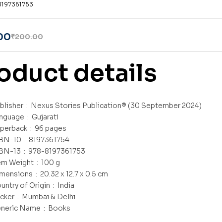
8197361753
00
₹
200.00
oduct details
Publisher ‏ : ‎
Nexus Stories Publication® (30 September 2024)
Language ‏ : ‎
Gujarati
Paperback ‏ : ‎
96 pages
ISBN-10 ‏ : ‎
8197361754
ISBN-13 ‏ : ‎
978-8197361753
Item Weight ‏ : ‎
100 g
Dimensions ‏ : ‎
20.32 x 12.7 x 0.5 cm
Country of Origin ‏ : ‎
India
Packer ‏ : ‎
Mumbai & Delhi
Generic Name ‏ : ‎
Books