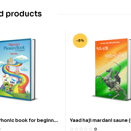
d products
-8%
Phonic book for beginner
Yaad haji mardani saune (
y Sejal Shah
BY Mahesh Dhimar ‘Jyot’
0
0