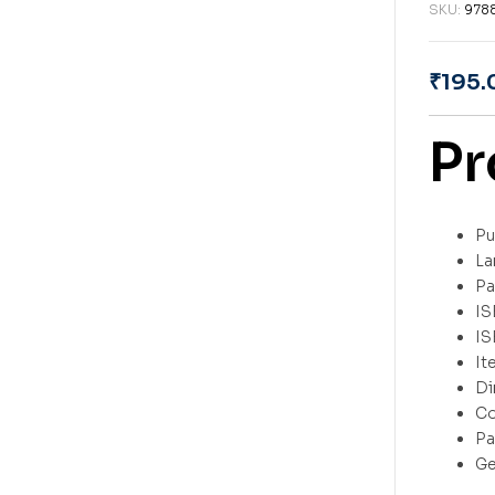
SKU:
978
₹
195.
Pr