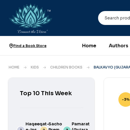
Home
Authors
Find a Book Store
HOME
KIDS
CHILDREN BOOKS
BALKAVYO (GUJARA
Top 10 This Week
-3%
Haqeeqat-
Sacho
Pamarat
e-Ins
Prem
(Gujarati)