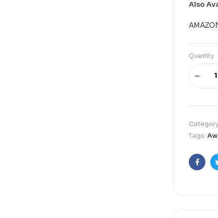
Also Av
AMAZO
Quantity
Categor
Tags:
Aw
Faceb