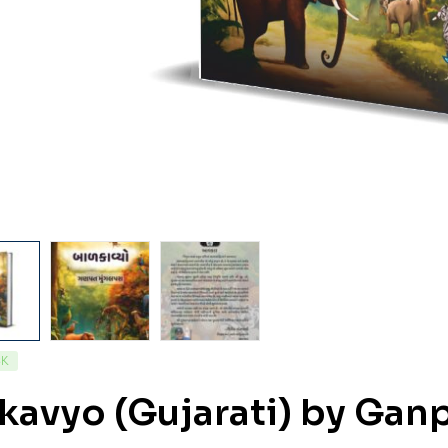
CK
kavyo (Gujarati) by Gan