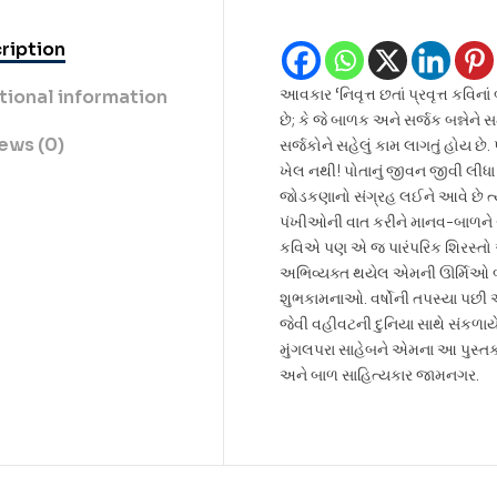
ription
આવકાર ‘નિવૃત્ત છતાં પ્રવૃત્ત કવિ
tional information
છે; કે જે બાળક અને સર્જક બન્નેન
ews (0)
સર્જકોને સહેલું કામ લાગતું હોય છ
ખેલ નથી! પોતાનું જીવન જીવી લીધા 
જોડકણાનો સંગ્રહ લઈને આવે છે ત્ય
પંખીઓની વાત કરીને માનવ-બાળને 
કવિએ પણ એ જ પારંપરિક શિરસ્તો અ
અભિવ્યક્ત થયેલ એમની ઊર્મિઓ બા
શુભકામનાઓ. વર્ષોની તપસ્યા પછી
જેવી વહીવટની દુનિયા સાથે સંકળાયે
મુંગલપરા સાહેબને એમના આ પુસ્તક મ
અને બાળ સાહિત્યકાર જામનગર.