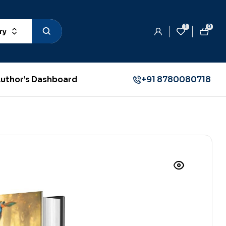
1
0
ry
uthor’s Dashboard
+91 8780080718