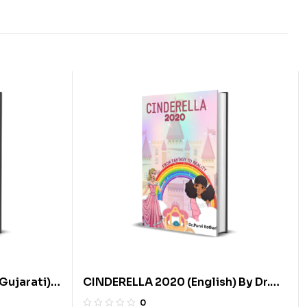
Gujarati)
CINDERELLA 2020 (English) By Dr.
Purvi Kothari
0