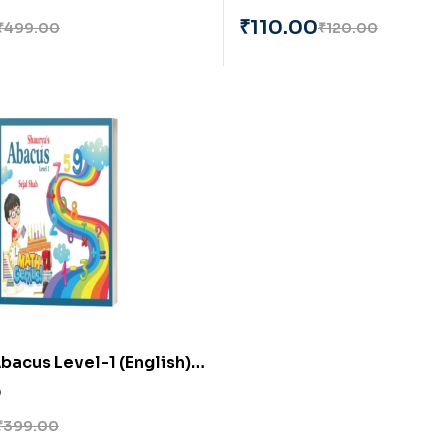
₹
110.00
₹
499.00
₹
120.00
bacus Level-1 (English)
hah
0
₹
399.00