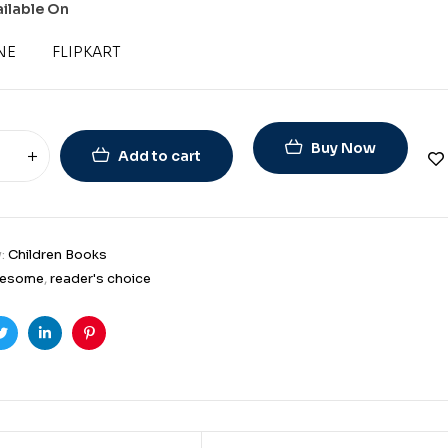
ailable On
NE
FLIPKART
Buy Now
Add to cart
y:
Children Books
esome
,
reader's choice
ook
Twitter
Linkedin
Pinterest