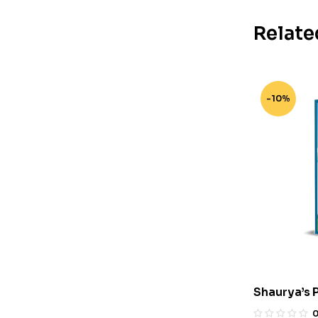
Relate
-10%
Shaurya’s 
(English) B