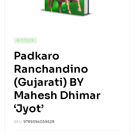
IN STOCK
Padkaro
Ranchandino
(Gujarati) BY
Mahesh Dhimar
‘Jyot’
SKU:
9789394059528