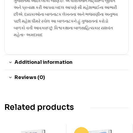
ગુજરાતમાં ઓછા લોકો જાણે છે. એ વીરાંગનાને નાટ્યરૂપે જીવંત
અને પ્રત્યક્ષ કરી આપવા બદલ આપણે સૌ મહેશભાઈના આભારી
છીએ. દાયકાઓના બાળનાટક લેખનના અને ભજવણીના અનુભવ
પછી મહેશ ધીમરે રચેલ આ બાળનાટકને હું ગુજરાતનાં કરોડો
બાળકો વતી આવકારું છું. વિશ્વકક્ષાના બાળસાહિત્યકાર યશવંત
મહેતા- અમદાવાદ
Additional information
Reviews (0)
Related products