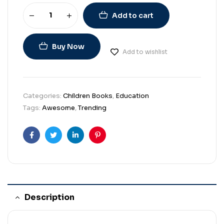
Add to cart
Buy Now
Add to wishlist
Categories:
Children Books
,
Education
Tags:
Awesome
,
Trending
Facebook
Twitter
Linkedin
Pinterest
Description