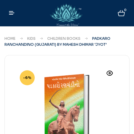
0
HOME
KIDS
CHILDREN BOOKS
PADKARO
RANCHANDINO (GUJARATI) BY MAHESH DHIMAR ‘JYOT’
-6%