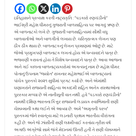
ઇતિહાસને પ્રત્યક્ષ કરતી નાટ્યકૃતિ : ‘પડકારો રણચંડીનો’
ભાઈશ્રી મહેશ ધીમરનું ગુજરાતી બાળસાહિત્ય પર આગવું ઋણ છે.
એ બાળનાટકો લખે છે. ગુજરાતી બાળસાહિત્યમાં સૌથી વધુ
બાળવાર્તાઓ અને બાળગીતો લખાય છે. ચરિત્રાત્મક લેખન પણ
ઠીક ઠીક થાય છે. બાળનાટકનું લેખન પ્રમાણમાં ઓછું છે. માટે
જેઓ પ્રમુખપણે બાળનાટક લખતાં હોય એ ધન્યવાદને પાત્ર છે.
ભજવણી કરાવતાં હોય તે વિશેષ ધન્યવાદને પાત્ર છે. આવા આજના
અને ગઈ કાલના બાળનાટ્યકારોમાં અગત્યનું નામ છે મહેશ ધીમર.
પોતાનું ઉપનામ ‘જ્યોત’ રાખનાર મહેશભાઈએ બાળનાટ્યનાં
પાંચેક પુસ્તકો ૨૦૨૧ સુધીમાં પ્રગટ કર્યા છે. અને એમાંથી
ઘણાખરાંને રાજ્યની સાહિત્ય અકાદમી સહિત અનેક સંસ્થાઓના
પુરસ્કાર મળ્યા છે એ નાનીસૂની વાત નથી. હવે ‘પડકારો રણચંડીનો’
નામથી દક્ષિણ ભારતના કિત્તુર રાજ્યની લડાયક સ્વાભિમાની રાણી
ચેન્નમ્માની કથા લઈને એ આવ્યા છે. અમે ‘અમૃતની પરબ’
પુસ્તકમાં જેને સ્વાતંત્ર્ય માટે લડનારી પ્રથમ ભારતીય વીરાંગના
કહી છે. અને જે ઝાંસીની રાણી લક્ષ્મીબાઈ કરતાંય ત્રીસ વર્ષ
અગાઉ અંગ્રેજો સામે જંગે મેદાનમાં ઊતરી હતી તે રાણી ચેન્નમ્માને