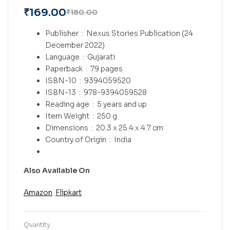
₹
169.00
₹
180.00
Publisher ‏ : ‎
Nexus Stories Publication (24
December 2022)
Language ‏ : ‎
Gujarati
Paperback ‏ : ‎
79 pages
ISBN-10 ‏ : ‎
9394059520
ISBN-13 ‏ : ‎
978-9394059528
Reading age ‏ : ‎
5 years and up
Item Weight ‏ : ‎
250 g
Dimensions ‏ : ‎
20.3 x 25.4 x 4.7 cm
Country of Origin ‏ : ‎
India
Also Available On
Amazon
Flipkart
Quantity