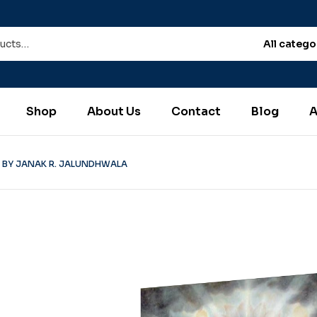
All catego
Shop
About Us
Contact
Blog
A
 BY JANAK R. JALUNDHWALA