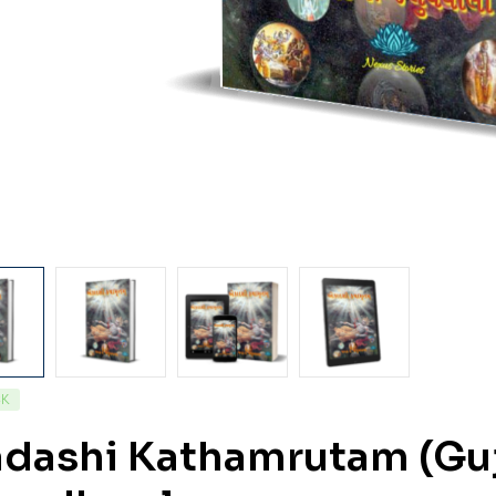
CK
dashi Kathamrutam (Guja