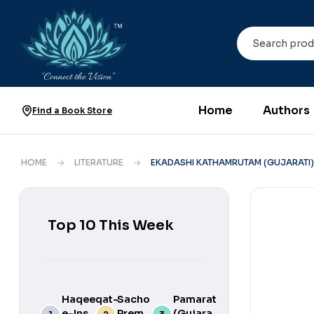
Home
Authors
Find a Book Store
HOME
LITERATURE
EKADASHI KATHAMRUTAM (GUJARATI)
Top 10 This Week
Haqeeqat-
Sacho
Pamarat
e-Ins
Prem
(Gujarati)