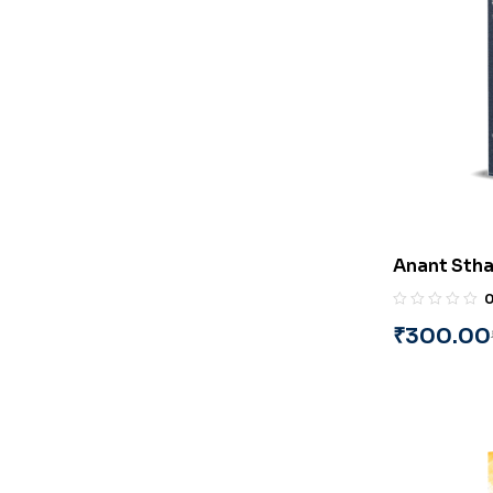
Anant Stha
Translated
₹
300.00