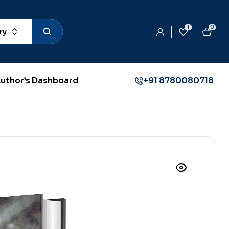
1
0
ry
uthor’s Dashboard
+91 8780080718