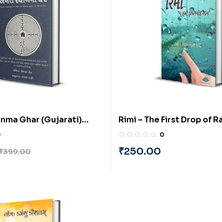
nma Ghar (Gujarati)
Rimi – The First Drop of R
 By Rajeshri Dani
(Gujarati) By Darshana Vi
0
0
‘Darsh’
₹
250.00
₹
399.00