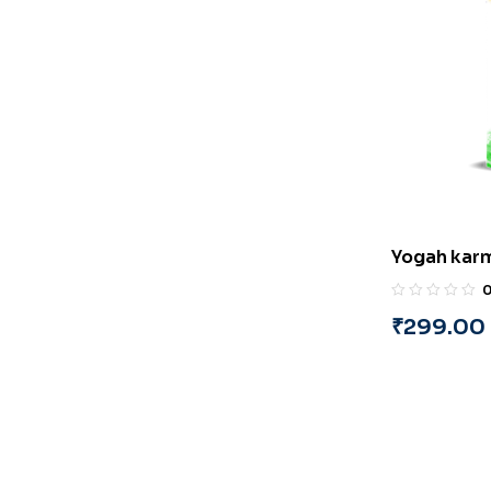
Yogah kar
(Gujarati)
₹
299.00