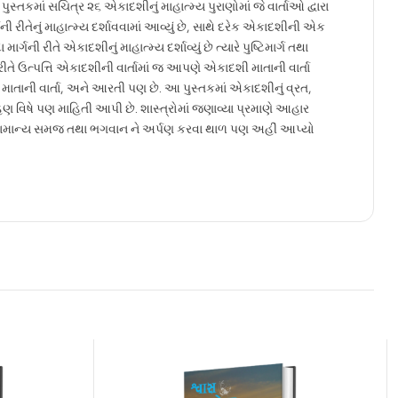
આ પુસ્તકમાં સચિત્ર ૨૬ એકાદશીનું માહાત્મ્ય પુરાણોમાં જે વાર્તાઓ દ્વારા
ાર્ગની રીતેનું માહાત્મ્ય દર્શાવવામાં આવ્યું છે, સાથે દરેક એકાદશીની એક
ગની રીતે એકાદશીનું માહાત્મ્ય દર્શાવ્યું છે ત્યારે પુષ્ટિમાર્ગ તથા
ય રીતે ઉત્પત્તિ એકાદશીની વાર્તામાં જ આપણે એકાદશી માતાની વાર્તા
ાની વાર્તા, અને આરતી પણ છે. આ પુસ્તકમાં એકાદશીનું વ્રત,
ણ વિષે પણ માહિતી આપી છે. શાસ્ત્રોમાં જણાવ્યા પ્રમાણે આહાર
 સામાન્ય સમજ તથા ભગવાન ને અર્પણ કરવા થાળ પણ અહીં આપ્યો