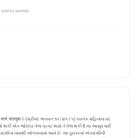
Add to wishlist
 पित्रो मर्त्य: शतायुषा II (શ્રીમદ ભાગવત ૧૦ / ૪૫ / ૫) કારતક મહિનાના વદ
ો થકી એક જોરદાર તેજ પ્રગટ થયો તે તેજ થકી દિવ્ય આયુધ ધારી
 એકાદશીના નામથી ઓળખવામાં આવે છે. આ પુસ્તકમાં એકાદશીની