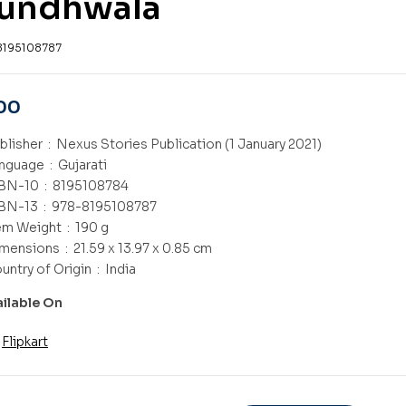
lundhwala
8195108787
00
Publisher ‏ : ‎
Nexus Stories Publication (1 January 2021)
Language ‏ : ‎
Gujarati
ISBN-10 ‏ : ‎
8195108784
ISBN-13 ‏ : ‎
978-8195108787
Item Weight ‏ : ‎
190 g
Dimensions ‏ : ‎
21.59 x 13.97 x 0.85 cm
Country of Origin ‏ : ‎
India
ailable On
Flipkart