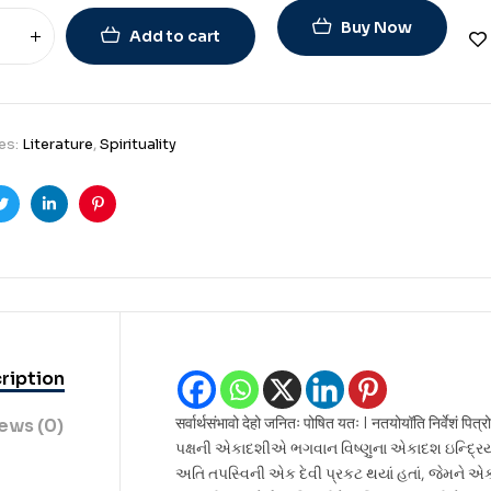
Buy Now
Add to cart
es:
Literature
,
Spirituality
ook
Twitter
Linkedin
Pinterest
ription
सर्वार्थसंभावो देहो जनितः पोषित यतः I नतयोयॉति निर्वेशं
ews (0)
પક્ષની એકાદશીએ ભગવાન વિષ્ણુના એકાદશ ઇન્દ્રિય
અતિ તપસ્વિની એક દેવી પ્રકટ થયાં હતાં, જેમને