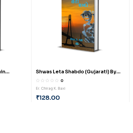
ain
Shwas Leta Shabdo (Gujarati) By
ral Vyas
Chirag Baxi
0
Er. Chirag K. Baxi
₹
128.00