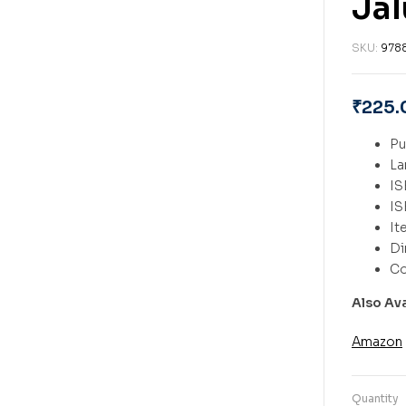
Ja
SKU:
978
₹
225.
Also Av
Amazon
Quantity