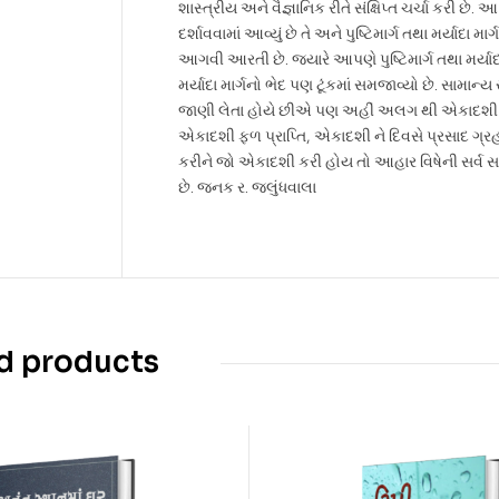
શાસ્ત્રીય અને વૈજ્ઞાનિક રીતે સંક્ષિપ્ત ચર્ચા કરી છે. 
દર્શાવવામાં આવ્યું છે તે અને પુષ્ટિમાર્ગ તથા મર્યાદા મ
આગવી આરતી છે. જયારે આપણે પુષ્ટિમાર્ગ તથા મર્યાદા માર્
મર્યાદા માર્ગનો ભેદ પણ ટૂંકમાં સમજાવ્યો છે. સામાન્
જાણી લેતા હોયે છીએ પણ અહીં અલગ થી એકાદશી માત
એકાદશી ફળ પ્રાપ્તિ, એકાદશી ને દિવસે પ્રસાદ ગ્રહ
કરીને જો એકાદશી કરી હોય તો આહાર વિષેની સર્વ
છે. જનક ર. જલુંધવાલા
d products