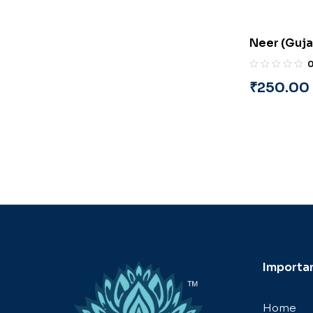
Neer (Guja
Mori “Titik
₹
250.00
Importan
Home