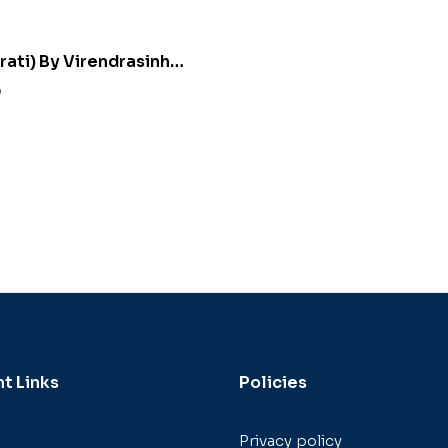
rati) By Virendrasinh
shu”
0
t Links
Policies
Privacy policy