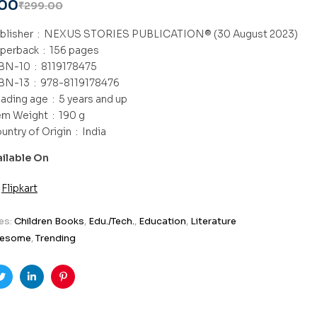
.00
₹
299.00
Publisher ‏ : ‎
NEXUS STORIES PUBLICATION® (30 August 2023)
Paperback ‏ : ‎
156 pages
ISBN-10 ‏ : ‎
8119178475
ISBN-13 ‏ : ‎
978-8119178476
Reading age ‏ : ‎
5 years and up
Item Weight ‏ : ‎
190 g
Country of Origin ‏ : ‎
India
ailable On
Flipkart
es:
Children Books
,
Edu./Tech.
,
Education
,
Literature
esome
,
Trending
ook
Twitter
Linkedin
Pinterest