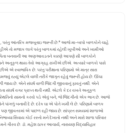
હી, પરંતુ આંતરિક મજબૂતાઇ જરૂરી છે.” આજે મા-બાપો બાળકોને ચાહે
એ તો મજાક લાગે પરંતુ બાળકમાં રહેલી ખૂબીઓ અને ખામીઓ
ા-પિતા બનવાની આ અણઆવડતને કારણે આપણે સૌ બાળકોને
ે અનુકુળ થાય તેવો આગ્રહ રાખીએ છીએ. અત્યારે બાળકો પાસે
એ એ સ્વાભાવિક છે. પરંતુ પરીક્ષાના પરિણામો એ માત્ર સારા
ં રહ્યું એટલે વાલી તરીકે જાગૃત રહેવું જરૂરી હોય છે. ઊંચા
જાય છે. એને સંઘર્ષ વાળી જિંદગી જીવવાનું ફાવતું નથી. એને
 સંઘર્ષ વગર પ્રાપ્ત થતી નથી. એટલે કે દર વખતે અનુકુળ
સ્થિતિનો સામનો કરવો પડે એવું બને, જે જિંદગીનો એક ભાગ છે. આજે
પાંગળું બનાવી દે છે. દરેક ઘા એ પોતે ખમી લે છે. પરિણામે બાળક
 પણ જીવતરમાં એ પાછળ રહી જાય છે. સાંપ્રત સમયમાં શાળાઓ
િભાવ્યા સિવાય કોઈ રસ્તો મને દેખાતો નથી અને મારો શાળા પરિવાર
ું મને ગૌરવ છે. ડૉ. મહેશ ઠાકર આચાર્ય, નારાયણ વિદ્યાવિહાર