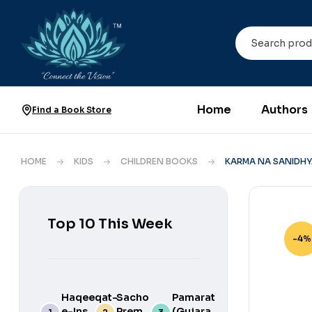
Home
Authors
Find a Book Store
HOME
KIDS
CHILDREN BOOKS
KARMA NA SANIDHY
Top 10 This Week
-4%
Haqeeqat-
Sacho
Pamarat
e-Ins
Prem
(Gujarati)