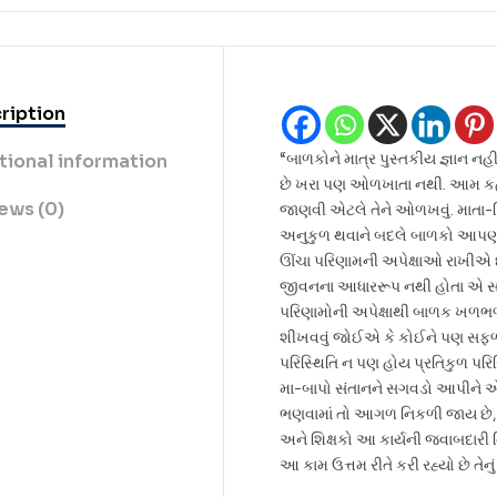
ription
“બાળકોને માત્ર પુસ્તકીય જ્ઞાન ન
tional information
છે ખરા પણ ઓળખાતા નથી. આમ કહી
ews (0)
જાણવી એટલે તેને ઓળખવું. માત
અનુકુળ થવાને બદલે બાળકો આપણન
ઊંચા પરિણામની અપેક્ષાઓ રાખીએ છી
જીવનના આધારરૂપ નથી હોતા એ સમજવુ
પરિણામોની અપેક્ષાથી બાળક ખળભળી 
શીખવવું જોઈએ કે કોઈને પણ સફળતા
પરિસ્થિતિ ન પણ હોય પ્રતિકુળ પરિ
મા-બાપો સંતાનને સગવડો આપીને એને 
ભણવામાં તો આગળ નિકળી જાય છે,
અને શિક્ષકો આ કાર્યની જવાબદારી ન
આ કામ ઉત્તમ રીતે કરી રહ્યો છે તેન