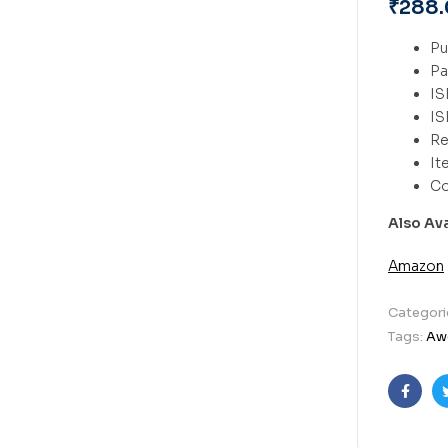
₹
288
Also Av
Amazon
Categori
Tags:
Aw
Faceb