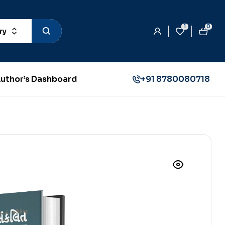
1
0
ry
uthor’s Dashboard
+91 8780080718