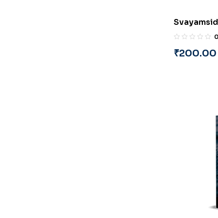
Svayamsidh
Sutaria an
₹
200.00