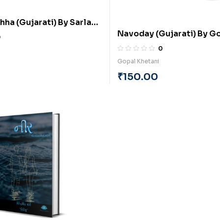
ha (Gujarati) By Sarla
Navoday (Gujarati) By G
d Minaxi Vakharia
0
Khetani
0
Gopal Khetani
₹
150.00