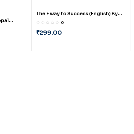
The F way to Success (English) By
opal
Vikas Chajed
0
₹
299.00