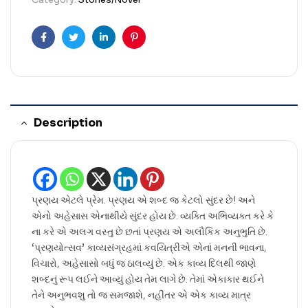
Facebook
Twitter
Linkedin
Pinterest
Description
પ્રણય એટલે પ્રેમ. પ્રણય એ શબ્દ જ કેટલો સુંદર છે! અને
એનો અહેસાસ એનાથીયે સુંદર હોય છે. વ્યક્તિ અભિવ્યક્ત કરે કે
ના કરે એ અલગ વસ્તુ છે છતાં પ્રણય એ અલૌકિક અનુભુતિ છે.
‘પ્રણયોત્સવ’ કાવ્યસંગ્રહમાં કવયિત્રીએ એનાં મનની ભાવના,
વિચારો, અહેસાસો બધું જ ઠાલવ્યું છે. એક કાવ્ય દિલથી જાણે
શબ્દનું રૂપ લઈને આવ્યું હોય તેમ લાગે છે. તેમાં એકાકાર થઈને
તેને અનુભવશુ તો જ સમજાશે, નહીંતર એ એક કાવ્ય માત્ર