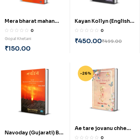
Mera bharat mahan
Kayan Kollyn (English)
(Hindi) By Gopal
By V:VN Mangukiya
0
0
Khetani
Gopal Khetani
₹
450.00
₹
499.00
₹
150.00
-26%
Ae tare jovanu chhe
Navoday (Gujarati) By
(Gujarati) by Shailesh
0